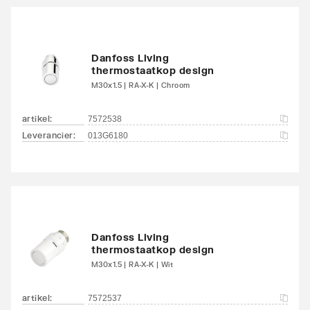
Danfoss Living
thermostaatkop design
M30x1.5 | RA-X-K | Chroom
artikel
:
7572538
Leverancier
:
013G6180
Danfoss Living
thermostaatkop design
M30x1.5 | RA-X-K | Wit
artikel
:
7572537