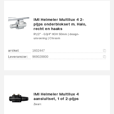
onderzijde
links/onderzijde links
Aansluitcombi 18
IMI Heimeier Multilux 4 2-
Nee
pijps onderblokset m. Halo,
onderzijde
recht en haaks
links/onderzijde rechts
R1/2" - G3/4" HOH 50mm | design-
uitvoering | Chroom
Aansluitcombi 32 zijkant
Nee
linksboven/zijkant
artikel
:
1602447
linksonder
Leverancier
:
969028800
Aansluitcombi 37 zijkant
Nee
linksboven/zijkant
rechtsonder
Aansluitcombi 41
Nee
IMI Heimeier Multilux 4
aansluitset, 1 of 2-pijps
bovenzijde
Zwart
links/onderzijde links