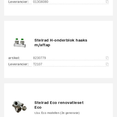
Leverancier
:
013G6080
Stelrad H-onderblok haaks
m/aftap
artikel
:
8230779
Leverancier
:
T2107
Stelrad Eco renovatieset
Eco
t.b.v. Eco modellen (2e generatie)