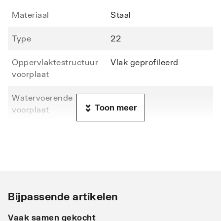
Materiaal
Staal
Type
22
Oppervlaktestructuur
Vlak geprofileerd
voorplaat
Watervoerende
Nee
Toon meer
voorplaat
Hoogte
900
Lengte
800
Diepte
102
Bijpassende artikelen
Warmteafgifte EN 442
504
20°C - 55/45
Vaak samen gekocht