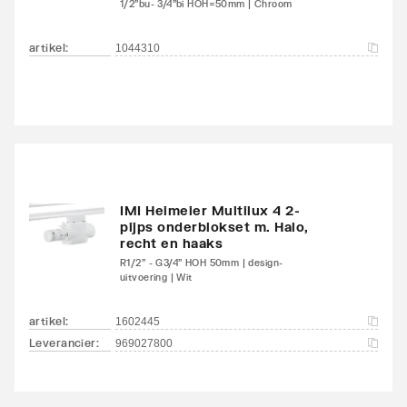
1/2"bu- 3/4"bi HOH=50mm | Chroom
Kleur
Wit
artikel
:
1044310
RAL-nummer
9016
Glansgraad
Glanzend
Aangelaste strippen
Ja
Met zijbekleding
Ja
IMI Heimeier Multilux 4 2-
pijps onderblokset m. Halo,
Met bovenbekleding
Ja
recht en haaks
R1/2" - G3/4" HOH 50mm | design-
uitvoering | Wit
Kantelbaar
Nee
artikel
:
1602445
Aantal standaard
4
Leverancier
:
969027800
aansluitingen
Aansluitcombi 11
Nee