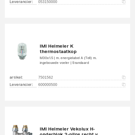
Leverancier
:
053150000
Met handdoekhouder
Nee
Met handdoekuitsparing
Nee
IMI Heimeier K
thermostaatkop
M30x1.5 | m. energielabel A (Tell) m.
ingebouwde voeler | Standaard
artikel
:
7501562
Leverancier
:
600000500
IMI Heimeier Vekolux H-
onderblok 2-pijps recht v.