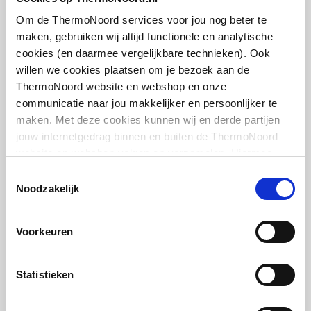
middenboven/middenbo
artikel
:
7702025
ven
Om de ThermoNoord services voor jou nog beter te
maken, gebruiken wij altijd functionele en analytische
Draadmaat (inch)
1/2" / 3/4"
cookies (en daarmee vergelijkbare technieken). Ook
willen we cookies plaatsen om je bezoek aan de
Draadaansluiting
Binnendraad/buitendraa
ThermoNoord website en webshop en onze
d
communicatie naar jou makkelijker en persoonlijker te
maken. Met deze cookies kunnen wij en derde partijen
Cosmo thermostaatkop
Geschikt voor vochtige
Nee
jouw internetgedrag binnen en buiten de ThermoNoord
design m. ingebouwde
ruimte
website en webshop volgen en verzamelen. Hiermee
voeler m. energielabel A
passen wij en derden onze website, app, advertenties en
(TELL)
Toestemmingsselectie
Met
Nee
communicatie aan jouw interesses aan. We slaan je
Noodzakelijk
M30x1.5 | Chroom
eenpuntsaansluiting
cookievoorkeur op in je browser.
artikel
:
1044411
Voorkeuren
Met
Ja
ontluchtingsaansluiting
Statistieken
Met ontluchter
Ja