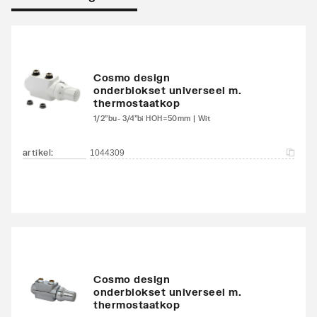
Warmteafgifte EN 442
1677
20°C - 75/65
Warmteafgifte 20°C -
1050
Cosmo design
onderblokset universeel m.
70/40
thermostaatkop
1/2"bu- 3/4"bi HOH=50mm | Wit
Warmteafgifte bepaald
Ja
door erkend EN 442
artikel
:
1044309
laboratorium
N-exponent
1.312
Max. werkdruk
10
Waterinhoud
6.8
Cosmo design
onderblokset universeel m.
Standaard kleur
Ja
thermostaatkop