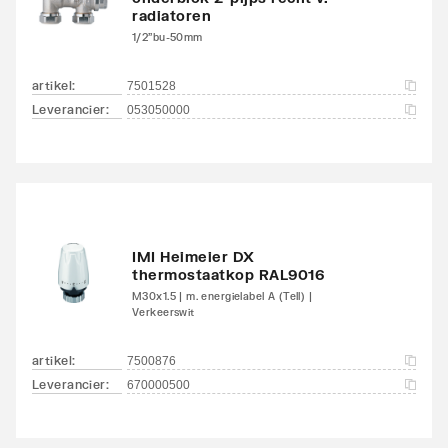
radiatoren
1/2"bu-50mm
artikel
:
7501528
Leverancier
:
053050000
IMI Heimeier DX
thermostaatkop RAL9016
M30x1.5 | m. energielabel A (Tell) |
Verkeerswit
artikel
:
7500876
Leverancier
:
670000500