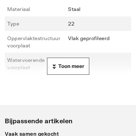
Materiaal
Staal
Type
22
Oppervlaktestructuur
Vlak geprofileerd
voorplaat
Watervoerende
Nee
Toon meer
voorplaat
Hoogte
700
Lengte
1200
Diepte
102
Bijpassende artikelen
Warmteafgifte EN 442
632
20°C - 55/45
Vaak samen gekocht