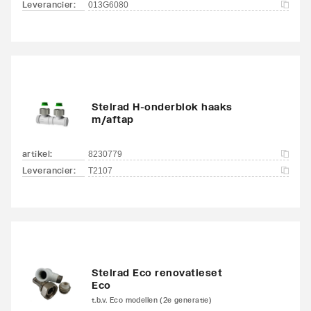
Leverancier
:
013G6080
Stelrad H-onderblok haaks
m/aftap
artikel
:
8230779
Leverancier
:
T2107
Stelrad Eco renovatieset
Eco
t.b.v. Eco modellen (2e generatie)