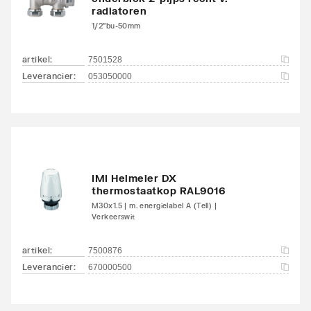
radiatoren
1/2"bu-50mm
artikel
:
7501528
Leverancier
:
053050000
IMI Heimeier DX
thermostaatkop RAL9016
M30x1.5 | m. energielabel A (Tell) |
Verkeerswit
artikel
:
7500876
Leverancier
:
670000500