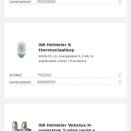
Leverancier
:
053150000
Met handdoekhouder
Nee
Met handdoekuitsparing
Nee
IMI Heimeier K
thermostaatkop
M30x1.5 | m. energielabel A (Tell) m.
ingebouwde voeler | Standaard
artikel
:
7501562
Leverancier
:
600000500
IMI Heimeier Vekolux H-
onderblok 2-pijps recht v.