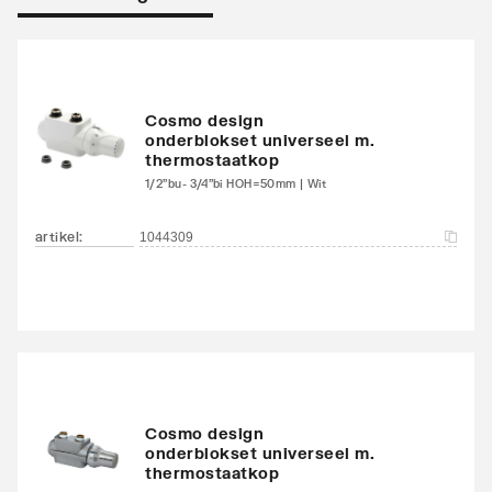
Warmteafgifte EN 442
2078
20°C - 75/65
Warmteafgifte 20°C -
1307
Cosmo design
onderblokset universeel m.
70/40
thermostaatkop
1/2"bu- 3/4"bi HOH=50mm | Wit
Warmteafgifte bepaald
Ja
door erkend EN 442
artikel
:
1044309
laboratorium
N-exponent
1.3
Max. werkdruk
10
Waterinhoud
8.08
Cosmo design
onderblokset universeel m.
Standaard kleur
Ja
thermostaatkop