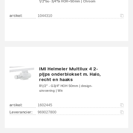
1/2"bu- 3/4"bi HOH=50mm | Chroom
Kleur
Wit
artikel
:
1044310
RAL-nummer
9016
Glansgraad
Glanzend
Aangelaste strippen
Ja
Met zijbekleding
Ja
IMI Heimeier Multilux 4 2-
pijps onderblokset m. Halo,
Met bovenbekleding
Ja
recht en haaks
R1/2" - G3/4" HOH 50mm | design-
uitvoering | Wit
Kantelbaar
Nee
artikel
:
1602445
Aantal standaard
4
Leverancier
:
969027800
aansluitingen
Aansluitcombi 11
Nee