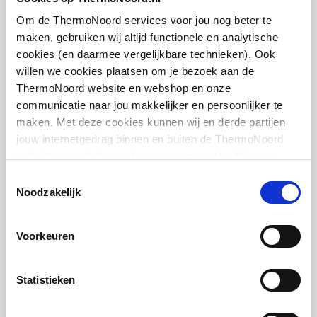
middenboven/middenbo
artikel
:
7702025
ven
Om de ThermoNoord services voor jou nog beter te
maken, gebruiken wij altijd functionele en analytische
Draadmaat (inch)
1/2" / 3/4"
cookies (en daarmee vergelijkbare technieken). Ook
willen we cookies plaatsen om je bezoek aan de
Draadaansluiting
Binnendraad/buitendraa
ThermoNoord website en webshop en onze
d
communicatie naar jou makkelijker en persoonlijker te
maken. Met deze cookies kunnen wij en derde partijen
Cosmo thermostaatkop
Geschikt voor vochtige
Nee
jouw internetgedrag binnen en buiten de ThermoNoord
design m. ingebouwde
ruimte
website en webshop volgen en verzamelen. Hiermee
voeler m. energielabel A
passen wij en derden onze website, app, advertenties en
(TELL)
Toestemmingsselectie
Met
Nee
communicatie aan jouw interesses aan. We slaan je
Noodzakelijk
M30x1.5 | Chroom
eenpuntsaansluiting
cookievoorkeur op in je browser.
artikel
:
1044411
Voorkeuren
Met
Ja
ontluchtingsaansluiting
Statistieken
Met ontluchter
Ja