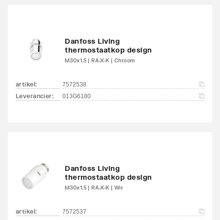
Danfoss Living
thermostaatkop design
M30x1.5 | RA-X-K | Chroom
artikel
:
7572538
Leverancier
:
013G6180
Danfoss Living
thermostaatkop design
M30x1.5 | RA-X-K | Wit
artikel
:
7572537