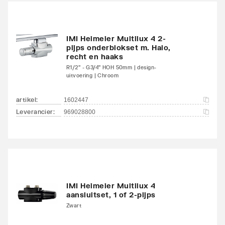
onderzijde
links/onderzijde links
Aansluitcombi 18
IMI Heimeier Multilux 4 2-
Nee
pijps onderblokset m. Halo,
onderzijde
recht en haaks
links/onderzijde rechts
R1/2" - G3/4" HOH 50mm | design-
uitvoering | Chroom
Aansluitcombi 32 zijkant
Nee
linksboven/zijkant
artikel
:
1602447
linksonder
Leverancier
:
969028800
Aansluitcombi 37 zijkant
Nee
linksboven/zijkant
rechtsonder
Aansluitcombi 41
Nee
IMI Heimeier Multilux 4
aansluitset, 1 of 2-pijps
bovenzijde
Zwart
links/onderzijde links