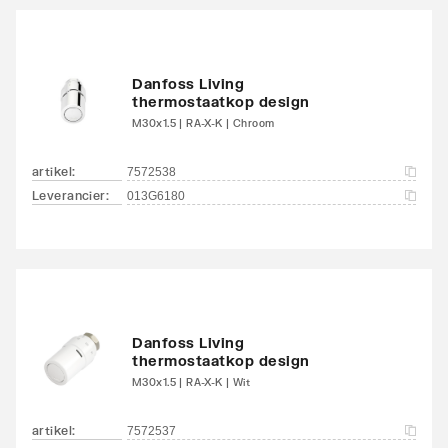
Danfoss Living
thermostaatkop design
M30x1.5 | RA-X-K | Chroom
artikel
:
7572538
Leverancier
:
013G6180
Danfoss Living
thermostaatkop design
M30x1.5 | RA-X-K | Wit
artikel
:
7572537