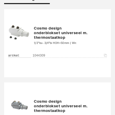
Warmteafgifte EN 442
2133
20°C - 75/65
Warmteafgifte 20°C -
1348
Cosmo design
onderblokset universeel m.
70/40
thermostaatkop
1/2"bu- 3/4"bi HOH=50mm | Wit
Warmteafgifte bepaald
Ja
door erkend EN 442
artikel
:
1044309
laboratorium
N-exponent
1.287
Max. werkdruk
10
Waterinhoud
7.79
Cosmo design
onderblokset universeel m.
Standaard kleur
Ja
thermostaatkop