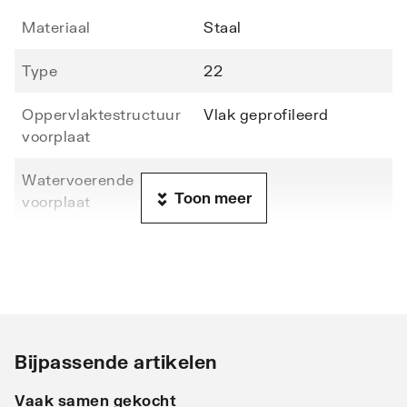
Materiaal
Staal
Type
22
Oppervlaktestructuur
Vlak geprofileerd
voorplaat
Watervoerende
Nee
Toon meer
voorplaat
Hoogte
500
Lengte
1600
Diepte
102
Bijpassende artikelen
Warmteafgifte EN 442
656
20°C - 55/45
Vaak samen gekocht