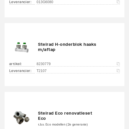
Leverancier
:
013G6080
Stelrad H-onderblok haaks
m/aftap
artikel
:
8230779
Leverancier
:
T2107
Stelrad Eco renovatieset
Eco
t.b.v. Eco modellen (2e generatie)