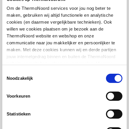
middenboven/middenbo
artikel
:
7702025
ven
Om de ThermoNoord services voor jou nog beter te
maken, gebruiken wij altijd functionele en analytische
Draadmaat (inch)
1/2" / 3/4"
cookies (en daarmee vergelijkbare technieken). Ook
willen we cookies plaatsen om je bezoek aan de
Draadaansluiting
Binnendraad/buitendraa
ThermoNoord website en webshop en onze
d
communicatie naar jou makkelijker en persoonlijker te
maken. Met deze cookies kunnen wij en derde partijen
Cosmo thermostaatkop
Geschikt voor vochtige
Nee
jouw internetgedrag binnen en buiten de ThermoNoord
design m. ingebouwde
ruimte
website en webshop volgen en verzamelen. Hiermee
voeler m. energielabel A
passen wij en derden onze website, app, advertenties en
(TELL)
Toestemmingsselectie
Met
Nee
communicatie aan jouw interesses aan. We slaan je
Noodzakelijk
M30x1.5 | Chroom
eenpuntsaansluiting
cookievoorkeur op in je browser.
artikel
:
1044411
Voorkeuren
Met
Ja
ontluchtingsaansluiting
Statistieken
Met ontluchter
Ja