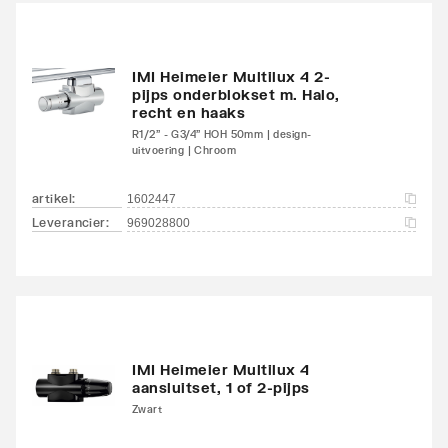
onderzijde
links/onderzijde links
Aansluitcombi 18
IMI Heimeier Multilux 4 2-
Nee
pijps onderblokset m. Halo,
onderzijde
recht en haaks
links/onderzijde rechts
R1/2" - G3/4" HOH 50mm | design-
uitvoering | Chroom
Aansluitcombi 32 zijkant
Nee
linksboven/zijkant
artikel
:
1602447
linksonder
Leverancier
:
969028800
Aansluitcombi 37 zijkant
Nee
linksboven/zijkant
rechtsonder
Aansluitcombi 41
Nee
IMI Heimeier Multilux 4
aansluitset, 1 of 2-pijps
bovenzijde
Zwart
links/onderzijde links