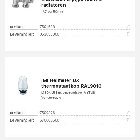
radiatoren
1/2"bu-50mm
artikel
:
7501528
Leverancier
:
053050000
IMI Heimeier DX
thermostaatkop RAL9016
M30x1.5 | m. energielabel A (Tell) |
Verkeerswit
artikel
:
7500876
Leverancier
:
670000500