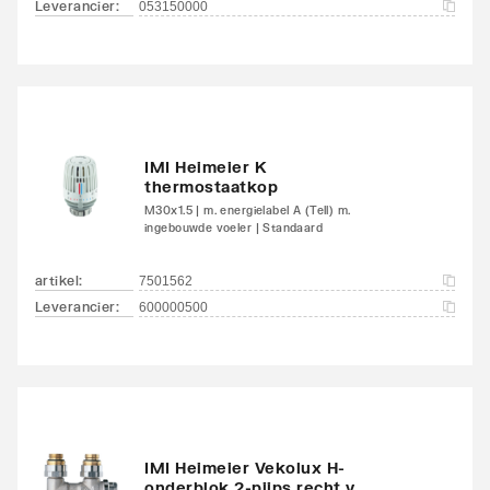
Leverancier
:
053150000
Met handdoekhouder
Nee
Met handdoekuitsparing
Nee
IMI Heimeier K
thermostaatkop
M30x1.5 | m. energielabel A (Tell) m.
ingebouwde voeler | Standaard
artikel
:
7501562
Leverancier
:
600000500
IMI Heimeier Vekolux H-
onderblok 2-pijps recht v.