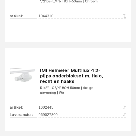
1/2"bu- 3/4"bi HOH=50mm | Chroom
Kleur
Wit
artikel
:
1044310
RAL-nummer
9016
Glansgraad
Glanzend
Aangelaste strippen
Ja
Met zijbekleding
Ja
IMI Heimeier Multilux 4 2-
pijps onderblokset m. Halo,
Met bovenbekleding
Ja
recht en haaks
R1/2" - G3/4" HOH 50mm | design-
uitvoering | Wit
Kantelbaar
Nee
artikel
:
1602445
Aantal standaard
4
Leverancier
:
969027800
aansluitingen
Aansluitcombi 11
Nee