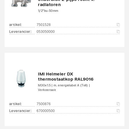
radiatoren
1/2"bu-50mm
artikel
:
7501528
Leverancier
:
053050000
IMI Heimeier DX
thermostaatkop RAL9016
M30x1.5 | m. energielabel A (Tell) |
Verkeerswit
artikel
:
7500876
Leverancier
:
670000500