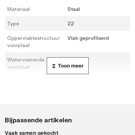
Materiaal
Staal
Type
22
Oppervlaktestructuur
Vlak geprofileerd
voorplaat
Watervoerende
Nee
Toon meer
voorplaat
Hoogte
500
Lengte
1200
Diepte
102
Bijpassende artikelen
Warmteafgifte EN 442
492
20°C - 55/45
Vaak samen gekocht