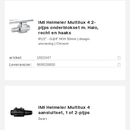
onderzijde
links/onderzijde links
Aansluitcombi 18
IMI Heimeier Multilux 4 2-
Nee
pijps onderblokset m. Halo,
onderzijde
recht en haaks
links/onderzijde rechts
R1/2" - G3/4" HOH 50mm | design-
uitvoering | Chroom
Aansluitcombi 32 zijkant
Nee
linksboven/zijkant
artikel
:
1602447
linksonder
Leverancier
:
969028800
Aansluitcombi 37 zijkant
Nee
linksboven/zijkant
rechtsonder
Aansluitcombi 41
Nee
IMI Heimeier Multilux 4
aansluitset, 1 of 2-pijps
bovenzijde
Zwart
links/onderzijde links