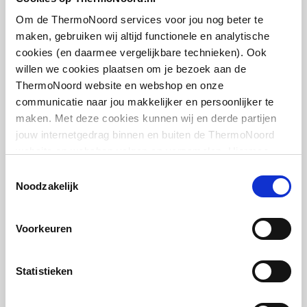
middenboven/middenbo
artikel
:
7702025
ven
Om de ThermoNoord services voor jou nog beter te
maken, gebruiken wij altijd functionele en analytische
Draadmaat (inch)
1/2" / 3/4"
cookies (en daarmee vergelijkbare technieken). Ook
willen we cookies plaatsen om je bezoek aan de
Draadaansluiting
Binnendraad/buitendraa
ThermoNoord website en webshop en onze
d
communicatie naar jou makkelijker en persoonlijker te
maken. Met deze cookies kunnen wij en derde partijen
Cosmo thermostaatkop
Geschikt voor vochtige
Nee
jouw internetgedrag binnen en buiten de ThermoNoord
design m. ingebouwde
ruimte
website en webshop volgen en verzamelen. Hiermee
voeler m. energielabel A
passen wij en derden onze website, app, advertenties en
(TELL)
Toestemmingsselectie
Met
Nee
communicatie aan jouw interesses aan. We slaan je
Noodzakelijk
M30x1.5 | Chroom
eenpuntsaansluiting
cookievoorkeur op in je browser.
artikel
:
1044411
Voorkeuren
Met
Ja
ontluchtingsaansluiting
Statistieken
Met ontluchter
Ja