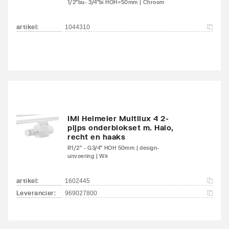
1/2"bu- 3/4"bi HOH=50mm | Chroom
Kleur
Wit
artikel
:
1044310
RAL-nummer
9016
Glansgraad
Glanzend
Aangelaste strippen
Ja
Met zijbekleding
Ja
IMI Heimeier Multilux 4 2-
pijps onderblokset m. Halo,
Met bovenbekleding
Ja
recht en haaks
R1/2" - G3/4" HOH 50mm | design-
uitvoering | Wit
Kantelbaar
Nee
artikel
:
1602445
Aantal standaard
4
Leverancier
:
969027800
aansluitingen
Aansluitcombi 11
Nee