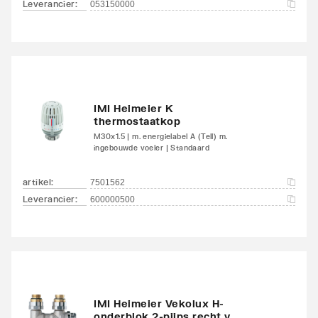
Leverancier
:
053150000
Met handdoekhouder
Nee
Met handdoekuitsparing
Nee
IMI Heimeier K
thermostaatkop
M30x1.5 | m. energielabel A (Tell) m.
ingebouwde voeler | Standaard
artikel
:
7501562
Leverancier
:
600000500
IMI Heimeier Vekolux H-
onderblok 2-pijps recht v.