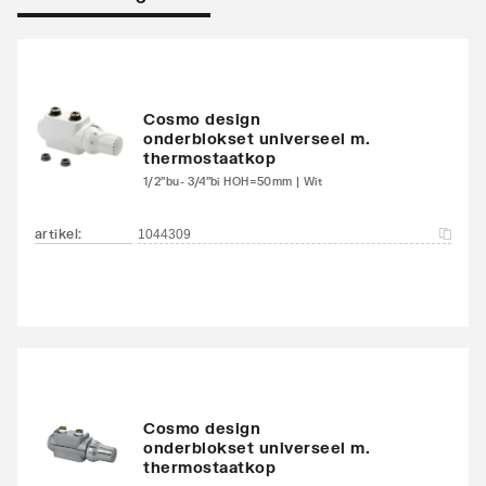
Warmteafgifte EN 442
1600
20°C - 75/65
Warmteafgifte 20°C -
1011
Cosmo design
onderblokset universeel m.
70/40
thermostaatkop
1/2"bu- 3/4"bi HOH=50mm | Wit
Warmteafgifte bepaald
Ja
door erkend EN 442
artikel
:
1044309
laboratorium
N-exponent
1.287
Max. werkdruk
10
Waterinhoud
5.84
Cosmo design
onderblokset universeel m.
Standaard kleur
Ja
thermostaatkop