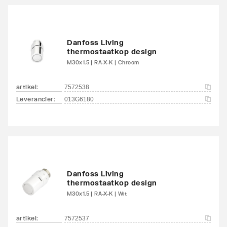
Danfoss Living
thermostaatkop design
M30x1.5 | RA-X-K | Chroom
artikel
:
7572538
Leverancier
:
013G6180
Danfoss Living
thermostaatkop design
M30x1.5 | RA-X-K | Wit
artikel
:
7572537