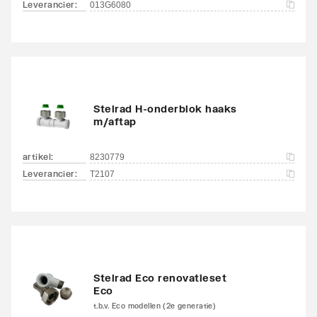
Leverancier
:
013G6080
Stelrad H-onderblok haaks
m/aftap
artikel
:
8230779
Leverancier
:
T2107
Stelrad Eco renovatieset
Eco
t.b.v. Eco modellen (2e generatie)