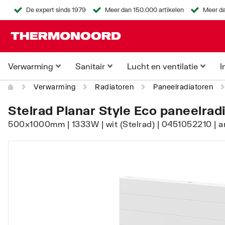
De expert sinds 1979
Meer dan 150.000 artikelen
Meer da
Verwarming
Sanitair
Lucht en ventilatie
I
Verwarming
Radiatoren
Paneelradiatoren
Stelrad Planar Style Eco paneelrad
500x1000mm | 1333W | wit (Stelrad) | 0451052210 | 