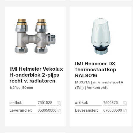
links
Aansluitcombi 45 bovenzijde links/bovenzijde
Nee
rechts
Aansluitcombi 48 bovenzijde links/onderzijde
Nee
rechts
Aansluitcombi 54 bovenzijde
Nee
IMI Heimeier DX
rechts/bovenzijde links
IMI Heimeier Vekolux
thermostaatkop
H-onderblok 2-pijps
RAL9016
Aansluitcombi 58 bovenzijde
Nee
recht v. radiatoren
M30x1.5 | m. energielabel A
rechts/onderzijde rechts
1/2"bu-50mm
(Tell) | Verkeerswit
Aansluitcombi 62 zijkant rechtsboven/zijkant
Nee
artikel
:
artikel
:
7501528
7500876
linksonder
Leverancier
:
Leverancier
:
053050000
670000500
Aansluitcombi 67 zijkant rechtsboven/zijkant
Nee
rechtsonder