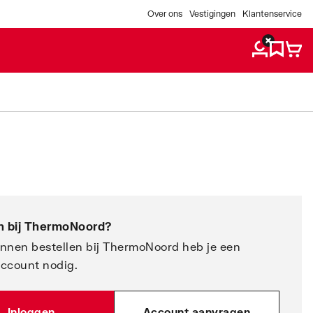
Over ons
Vestigingen
Klantenservice
 bij
ThermoNoord
?
nnen bestellen bij ThermoNoord heb je een
account nodig.
Inloggen
Account aanvragen