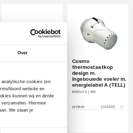
Over
Cosmo
thermostaatkop
design m.
IMI Heimeier Multilux
ingebouwde voeler m.
4 aansluitset, 1 of 2-
 analytische cookies (en
energielabel A (TELL)
pijps
hermoNoord website en
M30x1.5 | Wit
Zwart
okies kunnen wij en derde
n verzamelen. Hiermee
artikel
:
1044409
artikel
:
1537079
aan. We slaan je
Leverancier
:
969064000