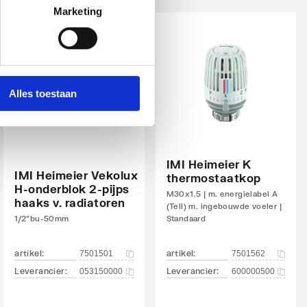
Marketing
Alles toestaan
IMI Heimeier K
IMI Heimeier Vekolux
thermostaatkop
H-onderblok 2-pijps
M30x1.5 | m. energielabel A
haaks v. radiatoren
(Tell) m. ingebouwde voeler |
1/2"bu-50mm
Standaard
artikel
:
artikel
:
7501501
7501562
Leverancier
:
Leverancier
:
053150000
600000500