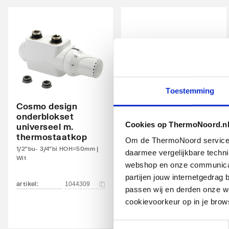
Warmteafgifte 20°C - 70/40
842
Warmteafgifte bepaald door erkend EN 442
Ja
laboratorium
N-exponent
1.287
Max. werkdruk
10
Toestemming
Waterinhoud
4.87
Cosmo design
Cosmo design
onderblokset
onderblokset
Standaard kleur
Ja
Cookies op ThermoNoord.n
universeel m.
universeel m.
thermostaatkop
thermostaatkop
Om de ThermoNoord services v
Kleur
Wit
1/2"bu- 3/4"bi HOH=50mm |
1/2"bu- 3/4"bi HOH=50mm |
daarmee vergelijkbare techn
Wit
Chroom
RAL-nummer
9016
webshop en onze communicati
partijen jouw internetgedra
artikel
:
artikel
:
Glansgraad
1044309
1044310
Glanz
passen wij en derden onze we
cookievoorkeur op in je brow
Aangelaste strippen
Ja
Toestemmingsselectie
Met zijbekleding
Ja