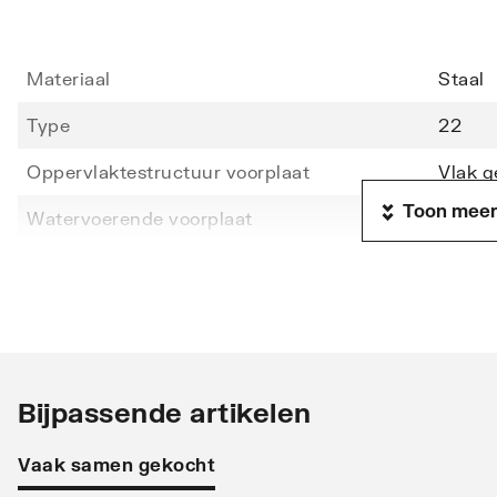
Materiaal
Staal
Type
22
Oppervlaktestructuur voorplaat
Vlak g
Toon meer
Watervoerende voorplaat
Nee
Hoogte
500
Lengte
1000
Diepte
102
Warmteafgifte EN 442 20°C - 55/45
410
Bijpassende artikelen
Warmteafgifte EN 442 20°C - 75/65
1333
Vaak samen gekocht