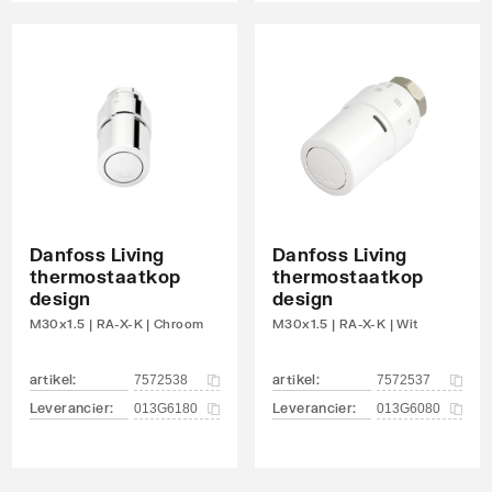
Danfoss Living
Danfoss Living
thermostaatkop
thermostaatkop
design
design
M30x1.5 | RA-X-K | Chroom
M30x1.5 | RA-X-K | Wit
artikel
:
artikel
:
7572538
7572537
Leverancier
:
Leverancier
:
013G6180
013G6080