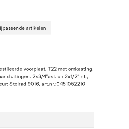
ijpassende artikelen
gestileerde voorplaat, T22 met omkasting,
nsluitingen: 2x3/4"ext. en 2x1/2"int.,
ur: Stelrad 9016, art.nr.:0451052210