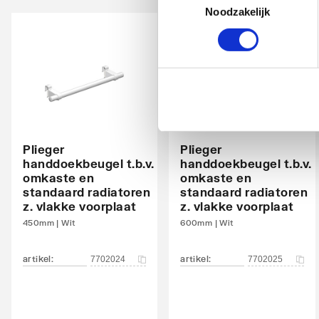
Noodzakelijk
Met bovenbekleding
Ja
Kantelbaar
Nee
Aantal standaard aansluitingen
4
Aansluitcombi 11 onderzijde links/onderzijde
Nee
links
Plieger
Plieger
handdoekbeugel t.b.v.
handdoekbeugel t.b.v.
Aansluitcombi 18 onderzijde links/onderzijde
Nee
omkaste en
omkaste en
rechts
standaard radiatoren
standaard radiatoren
z. vlakke voorplaat
z. vlakke voorplaat
Aansluitcombi 32 zijkant linksboven/zijkant
Nee
450mm | Wit
600mm | Wit
linksonder
artikel
:
artikel
:
7702024
7702025
Aansluitcombi 37 zijkant linksboven/zijkant
Nee
rechtsonder
Aansluitcombi 41 bovenzijde links/onderzijde
Nee