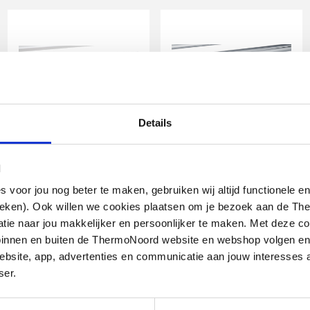
Details
IMI Heimeier Multilux
IMI Heimeier Multilux
4 2-pijps
4 2-pijps
l
onderblokset m. Halo,
onderblokset m. Halo,
recht en haaks
recht en haaks
oor jou nog beter te maken, gebruiken wij altijd functionele en
ieken). Ook willen we cookies plaatsen om je bezoek aan de T
R1/2" - G3/4" HOH 50mm |
R1/2" - G3/4" HOH 50mm |
design-uitvoering | Wit
design-uitvoering | Chroom
e naar jou makkelijker en persoonlijker te maken. Met deze co
g binnen en buiten de ThermoNoord website en webshop volgen e
end
artikel
:
artikel
:
1602445
1602447
bsite, app, advertenties en communicatie aan jouw interesses 
Leverancier
:
Leverancier
:
969027800
969028800
ser.