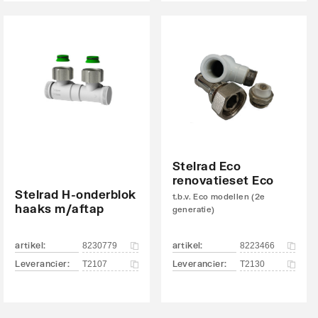
Stelrad Eco
renovatieset Eco
Stelrad H-onderblok
t.b.v. Eco modellen (2e
haaks m/aftap
generatie)
artikel
:
artikel
:
8230779
8223466
Leverancier
:
Leverancier
:
T2107
T2130