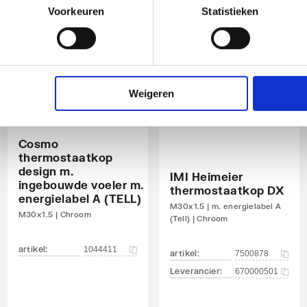
Voorkeuren
Statistieken
Weigeren
Cosmo
thermostaatkop
design m.
IMI Heimeier
ingebouwde voeler m.
thermostaatkop DX
energielabel A (TELL)
M30x1.5 | m. energielabel A
M30x1.5 | Chroom
(Tell) | Chroom
artikel
:
1044411
artikel
:
7500878
Leverancier
:
670000501