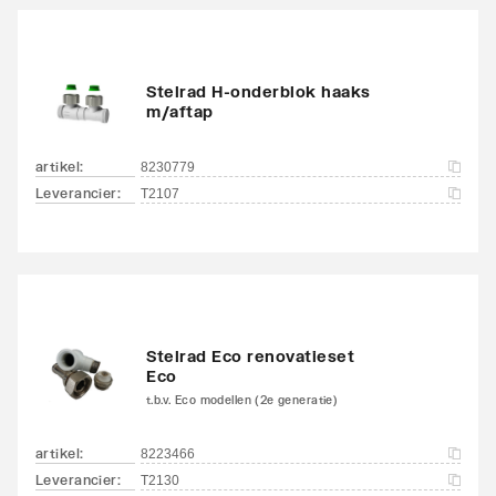
Met handdoekhouder
Nee
Stelrad H-onderblok haaks
Met handdoekuitsparing
Nee
m/aftap
artikel
:
8230779
Leverancier
:
T2107
Stelrad Eco renovatieset
Eco
t.b.v. Eco modellen (2e generatie)
artikel
:
8223466
Leverancier
:
T2130