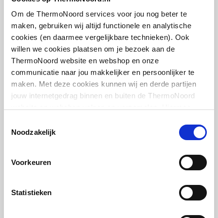
middenboven/middenbo
artikel
:
7501528
ven
Om de ThermoNoord services voor jou nog beter te
Leverancier
:
053050000
maken, gebruiken wij altijd functionele en analytische
Draadmaat (inch)
1/2" / 3/4"
cookies (en daarmee vergelijkbare technieken). Ook
willen we cookies plaatsen om je bezoek aan de
Draadaansluiting
Binnendraad/buitendraa
ThermoNoord website en webshop en onze
d
communicatie naar jou makkelijker en persoonlijker te
maken. Met deze cookies kunnen wij en derde partijen
IMI Heimeier DX
Geschikt voor vochtige
Nee
jouw internetgedrag binnen en buiten de ThermoNoord
thermostaatkop RAL9016
ruimte
website en webshop volgen en verzamelen. Hiermee
M30x1.5 | m. energielabel A (Tell) |
Verkeerswit
passen wij en derden onze website, app, advertenties en
Toestemmingsselectie
Met
Nee
communicatie aan jouw interesses aan. We slaan je
Noodzakelijk
artikel
:
7500876
eenpuntsaansluiting
cookievoorkeur op in je browser.
Leverancier
:
670000500
Voorkeuren
Met
Ja
ontluchtingsaansluiting
Statistieken
Met ontluchter
Ja