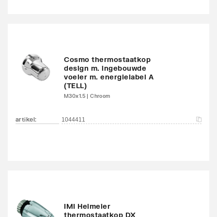
onderzijde
links/onderzijde links
Aansluitcombi 18
Nee
onderzijde
Cosmo thermostaatkop
links/onderzijde rechts
design m. ingebouwde
voeler m. energielabel A
Aansluitcombi 32 zijkant
Nee
(TELL)
linksboven/zijkant
M30x1.5 | Chroom
linksonder
artikel
:
1044411
Aansluitcombi 37 zijkant
Nee
linksboven/zijkant
rechtsonder
Aansluitcombi 41
Nee
bovenzijde
links/onderzijde links
IMI Heimeier
thermostaatkop DX