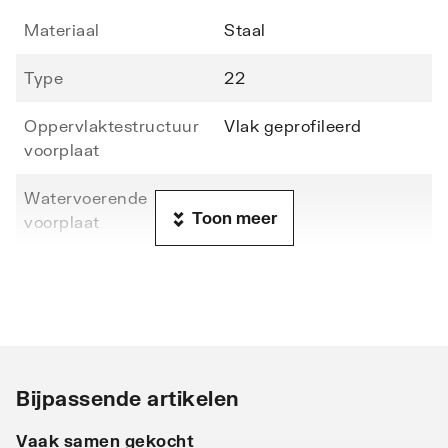
Materiaal
Staal
Type
22
Oppervlaktestructuur
Vlak geprofileerd
voorplaat
Watervoerende
Nee
Toon meer
voorplaat
Hoogte
400
Lengte
700
Diepte
102
Bijpassende artikelen
Warmteafgifte EN 442
242
20°C - 55/45
Vaak samen gekocht