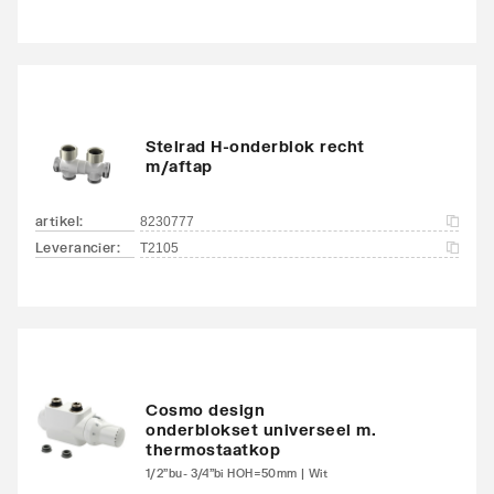
Stelrad H-onderblok recht
m/aftap
artikel
:
8230777
Leverancier
:
T2105
Cosmo design
onderblokset universeel m.
thermostaatkop
1/2"bu- 3/4"bi HOH=50mm | Wit