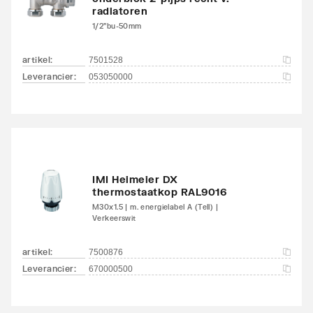
radiatoren
1/2"bu-50mm
artikel
:
7501528
Leverancier
:
053050000
IMI Heimeier DX
thermostaatkop RAL9016
M30x1.5 | m. energielabel A (Tell) |
Verkeerswit
artikel
:
7500876
Leverancier
:
670000500