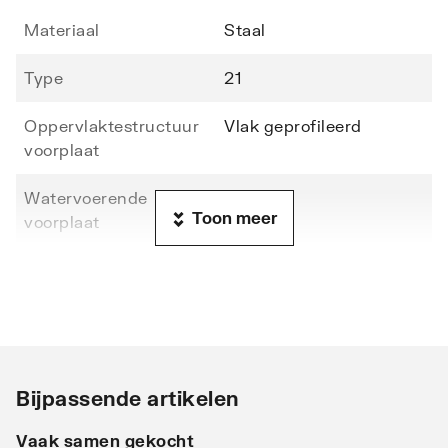
Materiaal
Staal
Type
21
Oppervlaktestructuur
Vlak geprofileerd
voorplaat
Watervoerende
Nee
Toon meer
voorplaat
Hoogte
900
Lengte
1000
Diepte
79
Bijpassende artikelen
Warmteafgifte EN 442
497
20°C - 55/45
Vaak samen gekocht