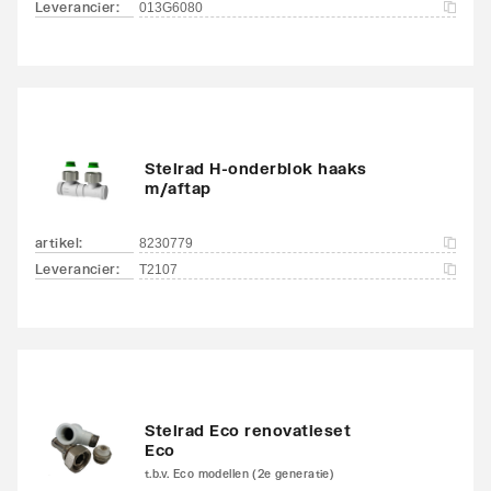
Leverancier
:
013G6080
Stelrad H-onderblok haaks
m/aftap
artikel
:
8230779
Leverancier
:
T2107
Stelrad Eco renovatieset
Eco
t.b.v. Eco modellen (2e generatie)