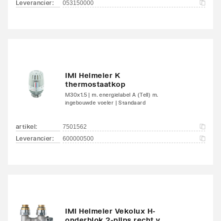
Leverancier
:
053150000
Met handdoekhouder
Nee
Met handdoekuitsparing
Nee
IMI Heimeier K
thermostaatkop
M30x1.5 | m. energielabel A (Tell) m.
ingebouwde voeler | Standaard
artikel
:
7501562
Leverancier
:
600000500
IMI Heimeier Vekolux H-
onderblok 2-pijps recht v.