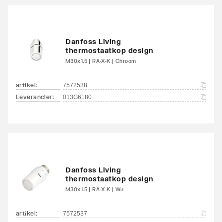
Danfoss Living
thermostaatkop design
M30x1.5 | RA-X-K | Chroom
artikel
:
7572538
Leverancier
:
013G6180
Danfoss Living
thermostaatkop design
M30x1.5 | RA-X-K | Wit
artikel
:
7572537