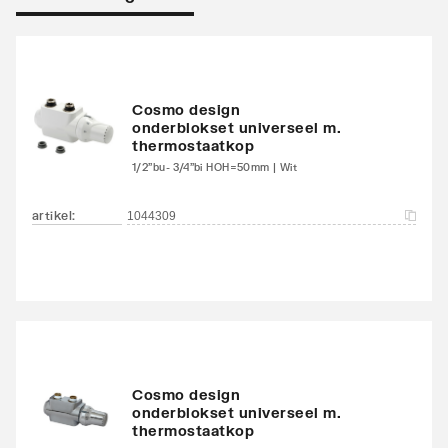
Warmteafgifte EN 442
1616
20°C - 75/65
Warmteafgifte 20°C -
1021
Cosmo design
onderblokset universeel m.
70/40
thermostaatkop
1/2"bu- 3/4"bi HOH=50mm | Wit
Warmteafgifte bepaald
Ja
door erkend EN 442
artikel
:
1044309
laboratorium
N-exponent
1.288
Max. werkdruk
10
Waterinhoud
8.4
Cosmo design
onderblokset universeel m.
Standaard kleur
Ja
thermostaatkop