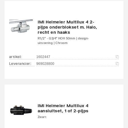
onderzijde
links/onderzijde links
Aansluitcombi 18
IMI Heimeier Multilux 4 2-
Nee
pijps onderblokset m. Halo,
onderzijde
recht en haaks
links/onderzijde rechts
R1/2" - G3/4" HOH 50mm | design-
uitvoering | Chroom
Aansluitcombi 32 zijkant
Nee
linksboven/zijkant
artikel
:
1602447
linksonder
Leverancier
:
969028800
Aansluitcombi 37 zijkant
Nee
linksboven/zijkant
rechtsonder
Aansluitcombi 41
Nee
IMI Heimeier Multilux 4
aansluitset, 1 of 2-pijps
bovenzijde
Zwart
links/onderzijde links