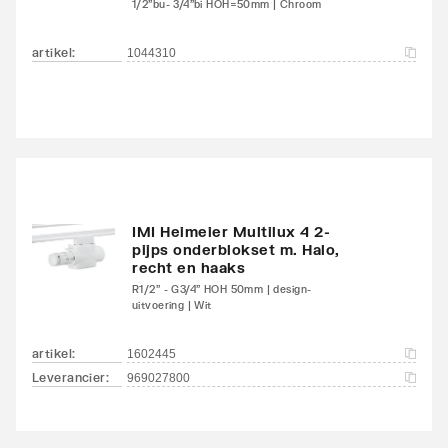
1/2"bu- 3/4"bi HOH=50mm | Chroom
Kleur
Wit
artikel
:
1044310
RAL-nummer
9016
Glansgraad
Glanzend
Aangelaste strippen
Ja
Met zijbekleding
Ja
IMI Heimeier Multilux 4 2-
pijps onderblokset m. Halo,
Met bovenbekleding
Ja
recht en haaks
R1/2" - G3/4" HOH 50mm | design-
uitvoering | Wit
Kantelbaar
Nee
artikel
:
1602445
Aantal standaard
4
Leverancier
:
969027800
aansluitingen
Aansluitcombi 11
Nee