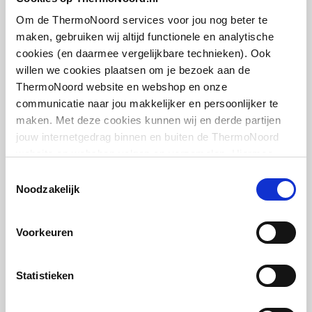
middenboven/middenbo
artikel
:
7702025
ven
Om de ThermoNoord services voor jou nog beter te
maken, gebruiken wij altijd functionele en analytische
Draadmaat (inch)
1/2" / 3/4"
cookies (en daarmee vergelijkbare technieken). Ook
willen we cookies plaatsen om je bezoek aan de
Draadaansluiting
Binnendraad/buitendraa
ThermoNoord website en webshop en onze
d
communicatie naar jou makkelijker en persoonlijker te
maken. Met deze cookies kunnen wij en derde partijen
Cosmo thermostaatkop
Geschikt voor vochtige
Nee
jouw internetgedrag binnen en buiten de ThermoNoord
design m. ingebouwde
ruimte
website en webshop volgen en verzamelen. Hiermee
voeler m. energielabel A
passen wij en derden onze website, app, advertenties en
(TELL)
Toestemmingsselectie
Met
Nee
communicatie aan jouw interesses aan. We slaan je
Noodzakelijk
M30x1.5 | Chroom
eenpuntsaansluiting
cookievoorkeur op in je browser.
artikel
:
1044411
Voorkeuren
Met
Ja
ontluchtingsaansluiting
Statistieken
Met ontluchter
Ja