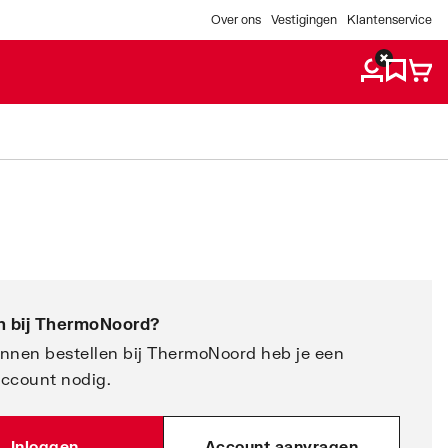
Over ons
Vestigingen
Klantenservice
 bij
ThermoNoord
?
nnen bestellen bij ThermoNoord heb je een
account nodig.
Inloggen
Account aanvragen