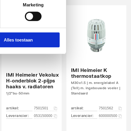
Marketing
Alles toestaan
IMI Heimeier K
IMI Heimeier Vekolux
thermostaatkop
H-onderblok 2-pijps
M30x1.5 | m. energielabel A
haaks v. radiatoren
(Tell) m. ingebouwde voeler |
1/2"bu-50mm
Standaard
artikel
:
artikel
:
7501501
7501562
Leverancier
:
Leverancier
:
053150000
600000500