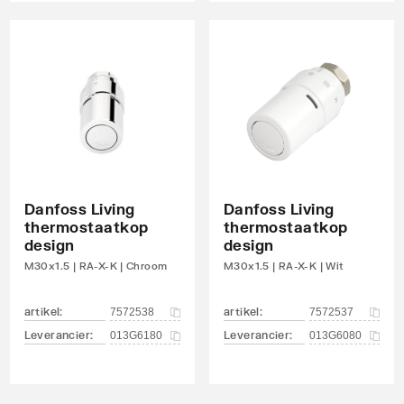
Danfoss Living
Danfoss Living
thermostaatkop
thermostaatkop
design
design
M30x1.5 | RA-X-K | Chroom
M30x1.5 | RA-X-K | Wit
artikel
:
artikel
:
7572538
7572537
Leverancier
:
Leverancier
:
013G6180
013G6080