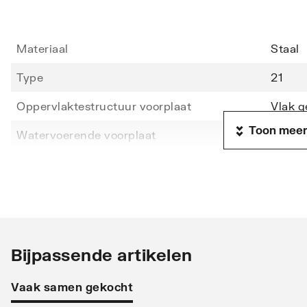
Materiaal
Staal
Type
21
Oppervlaktestructuur voorplaat
Vlak g
Toon meer
Watervoerende voorplaat
Nee
Hoogte
900
Lengte
900
Diepte
79
Warmteafgifte EN 442 20°C - 55/45
447
Bijpassende artikelen
Warmteafgifte EN 442 20°C - 75/65
1454
Vaak samen gekocht