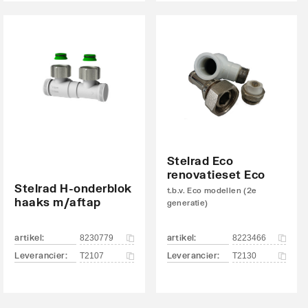
Stelrad Eco
renovatieset Eco
Stelrad H-onderblok
t.b.v. Eco modellen (2e
haaks m/aftap
generatie)
artikel
:
artikel
:
8230779
8223466
Leverancier
:
Leverancier
:
T2107
T2130