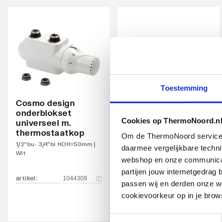
Warmteafgifte 20°C - 70/40
918
Warmteafgifte bepaald door erkend EN 442
Ja
laboratorium
N-exponent
1.288
Max. werkdruk
10
Toestemming
Waterinhoud
7.56
Cosmo design
Cosmo design
onderblokset
onderblokset
Standaard kleur
Ja
Cookies op ThermoNoord.n
universeel m.
universeel m.
thermostaatkop
thermostaatkop
Om de ThermoNoord services v
Kleur
Wit
1/2"bu- 3/4"bi HOH=50mm |
1/2"bu- 3/4"bi HOH=50mm |
daarmee vergelijkbare techn
Wit
Chroom
RAL-nummer
9016
webshop en onze communicati
partijen jouw internetgedra
artikel
:
artikel
:
Glansgraad
1044309
1044310
Glanz
passen wij en derden onze we
cookievoorkeur op in je brow
Aangelaste strippen
Ja
Toestemmingsselectie
Met zijbekleding
Ja