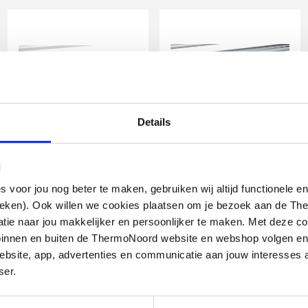
Details
IMI Heimeier Multilux
IMI Heimeier Multilux
4 2-pijps
4 2-pijps
l
onderblokset m. Halo,
onderblokset m. Halo,
recht en haaks
recht en haaks
oor jou nog beter te maken, gebruiken wij altijd functionele en
ieken). Ook willen we cookies plaatsen om je bezoek aan de T
R1/2" - G3/4" HOH 50mm |
R1/2" - G3/4" HOH 50mm |
design-uitvoering | Wit
design-uitvoering | Chroom
e naar jou makkelijker en persoonlijker te maken. Met deze co
g binnen en buiten de ThermoNoord website en webshop volgen e
end
artikel
:
artikel
:
1602445
1602447
bsite, app, advertenties en communicatie aan jouw interesses 
Leverancier
:
Leverancier
:
969027800
969028800
ser.