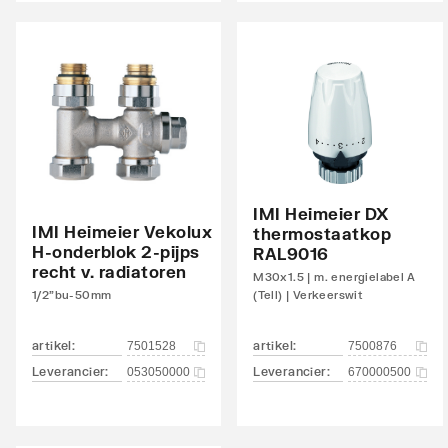
links
Aansluitcombi 45 bovenzijde links/bovenzijde
Nee
rechts
Aansluitcombi 48 bovenzijde links/onderzijde
Nee
rechts
Aansluitcombi 54 bovenzijde
Nee
IMI Heimeier DX
rechts/bovenzijde links
IMI Heimeier Vekolux
thermostaatkop
H-onderblok 2-pijps
RAL9016
Aansluitcombi 58 bovenzijde
Nee
recht v. radiatoren
M30x1.5 | m. energielabel A
rechts/onderzijde rechts
1/2"bu-50mm
(Tell) | Verkeerswit
Aansluitcombi 62 zijkant rechtsboven/zijkant
Nee
artikel
:
artikel
:
7501528
7500876
linksonder
Leverancier
:
Leverancier
:
053050000
670000500
Aansluitcombi 67 zijkant rechtsboven/zijkant
Nee
rechtsonder