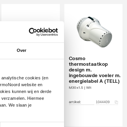
Over
Cosmo
thermostaatkop
design m.
IMI Heimeier Multilux
ingebouwde voeler m.
4 aansluitset, 1 of 2-
 analytische cookies (en
energielabel A (TELL)
pijps
hermoNoord website en
M30x1.5 | Wit
Zwart
okies kunnen wij en derde
n verzamelen. Hiermee
artikel
:
1044409
artikel
:
1537079
aan. We slaan je
Leverancier
:
969064000