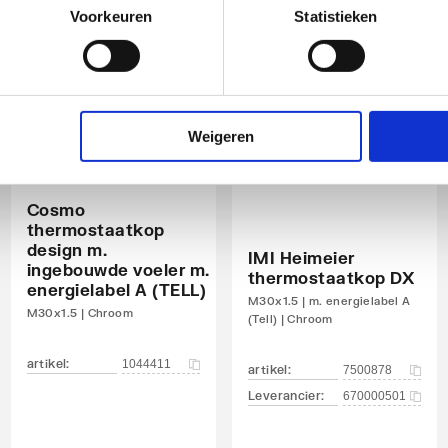
Voorkeuren
Statistieken
Weigeren
Cosmo
thermostaatkop
design m.
IMI Heimeier
ingebouwde voeler m.
thermostaatkop DX
energielabel A (TELL)
M30x1.5 | m. energielabel A
M30x1.5 | Chroom
(Tell) | Chroom
artikel
:
1044411
artikel
:
7500878
Leverancier
:
670000501