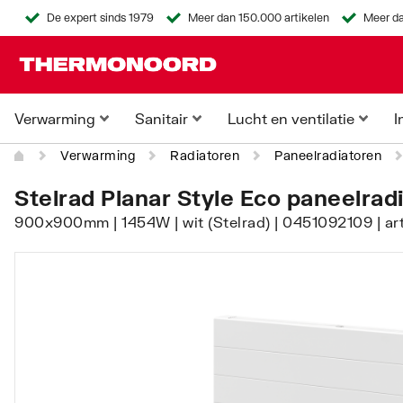
De expert sinds 1979
Meer dan 150.000 artikelen
Meer da
Verwarming
Sanitair
Lucht en ventilatie
I
Verwarming
Radiatoren
Paneelradiatoren
Stelrad Planar Style Eco paneelrad
900x900mm | 1454W | wit (Stelrad) | 0451092109 | ar