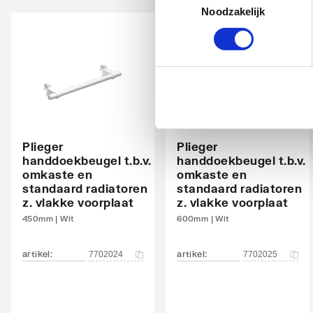
Noodzakelijk
Met bovenbekleding
Ja
Kantelbaar
Nee
Aantal standaard aansluitingen
4
Aansluitcombi 11 onderzijde links/onderzijde
Nee
links
Plieger
Plieger
handdoekbeugel t.b.v.
handdoekbeugel t.b.v.
Aansluitcombi 18 onderzijde links/onderzijde
Nee
omkaste en
omkaste en
rechts
standaard radiatoren
standaard radiatoren
z. vlakke voorplaat
z. vlakke voorplaat
Aansluitcombi 32 zijkant linksboven/zijkant
Nee
450mm | Wit
600mm | Wit
linksonder
artikel
:
artikel
:
7702024
7702025
Aansluitcombi 37 zijkant linksboven/zijkant
Nee
rechtsonder
Aansluitcombi 41 bovenzijde links/onderzijde
Nee