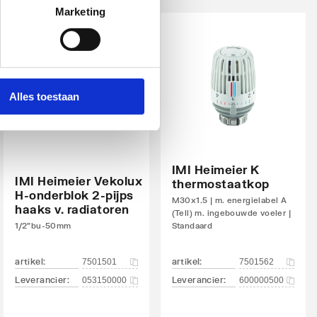
Marketing
Alles toestaan
IMI Heimeier K
IMI Heimeier Vekolux
thermostaatkop
H-onderblok 2-pijps
M30x1.5 | m. energielabel A
haaks v. radiatoren
(Tell) m. ingebouwde voeler |
1/2"bu-50mm
Standaard
artikel
:
artikel
:
7501501
7501562
Leverancier
:
Leverancier
:
053150000
600000500