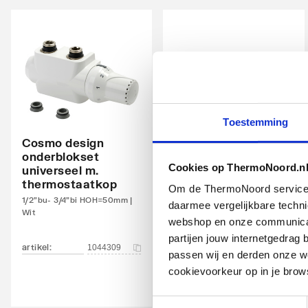
Warmteafgifte 20°C - 70/40
533
Warmteafgifte bepaald door erkend EN 442
Ja
laboratorium
N-exponent
1.298
Max. werkdruk
10
Toestemming
Waterinhoud
4.03
Cosmo design
Cosmo design
onderblokset
onderblokset
Standaard kleur
Ja
Cookies op ThermoNoord.n
universeel m.
universeel m.
thermostaatkop
thermostaatkop
Om de ThermoNoord services v
Kleur
Wit
1/2"bu- 3/4"bi HOH=50mm |
1/2"bu- 3/4"bi HOH=50mm |
daarmee vergelijkbare techn
Wit
Chroom
RAL-nummer
9016
webshop en onze communicati
partijen jouw internetgedra
artikel
:
artikel
:
Glansgraad
1044309
1044310
Glanz
passen wij en derden onze we
cookievoorkeur op in je brow
Aangelaste strippen
Ja
Toestemmingsselectie
Met zijbekleding
Ja