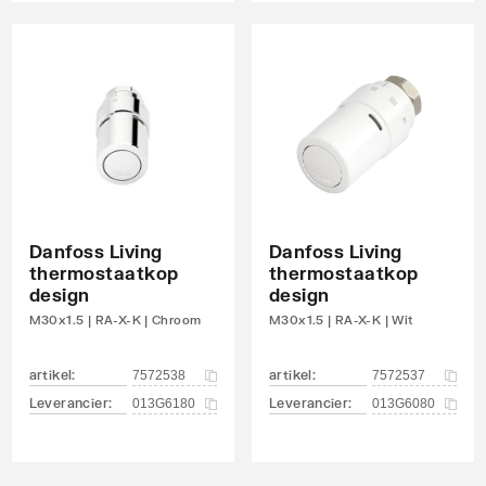
Danfoss Living
Danfoss Living
thermostaatkop
thermostaatkop
design
design
M30x1.5 | RA-X-K | Chroom
M30x1.5 | RA-X-K | Wit
artikel
:
artikel
:
7572538
7572537
Leverancier
:
Leverancier
:
013G6180
013G6080