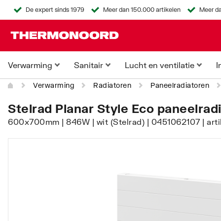
De expert sinds 1979
Meer dan 150.000 artikelen
Meer da
Verwarming
Sanitair
Lucht en ventilatie
I
Verwarming
Radiatoren
Paneelradiatoren
Stelrad Planar Style Eco paneelrad
600x700mm | 846W | wit (Stelrad) | 0451062107 | ar