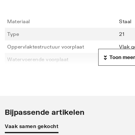
Materiaal
Staal
Type
21
Oppervlaktestructuur voorplaat
Vlak g
Toon meer
Watervoerende voorplaat
Nee
Hoogte
600
Lengte
700
Diepte
79
Warmteafgifte EN 442 20°C - 55/45
258
Bijpassende artikelen
Warmteafgifte EN 442 20°C - 75/65
846
Vaak samen gekocht