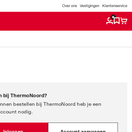
Over ons
Vestigingen
Klantenservice
 bij
ThermoNoord
?
nnen bestellen bij ThermoNoord heb je een
account nodig.
Inloggen
Account aanvragen