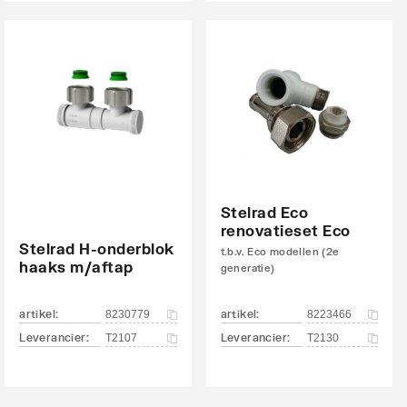
Stelrad Eco
renovatieset Eco
Stelrad H-onderblok
t.b.v. Eco modellen (2e
haaks m/aftap
generatie)
artikel
:
artikel
:
8230779
8223466
Leverancier
:
Leverancier
:
T2107
T2130