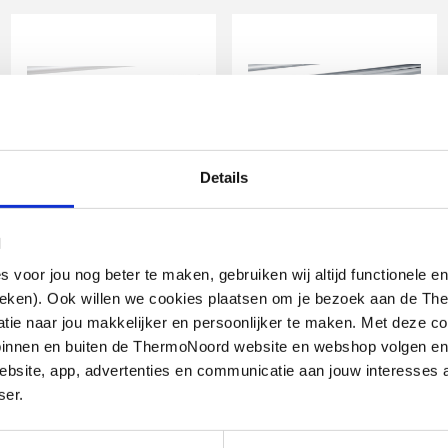
Details
IMI Heimeier Multilux
IMI Heimeier Multilux
4 2-pijps
4 2-pijps
l
onderblokset m. Halo,
onderblokset m. Halo,
recht en haaks
recht en haaks
oor jou nog beter te maken, gebruiken wij altijd functionele en
ieken). Ook willen we cookies plaatsen om je bezoek aan de T
R1/2" - G3/4" HOH 50mm |
R1/2" - G3/4" HOH 50mm |
design-uitvoering | Wit
design-uitvoering | Chroom
e naar jou makkelijker en persoonlijker te maken. Met deze co
g binnen en buiten de ThermoNoord website en webshop volgen e
end
artikel
:
artikel
:
1602445
1602447
bsite, app, advertenties en communicatie aan jouw interesses 
Leverancier
:
Leverancier
:
969027800
969028800
ser.