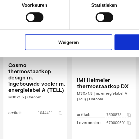
Voorkeuren
Statistieken
Weigeren
Cosmo
thermostaatkop
design m.
IMI Heimeier
ingebouwde voeler m.
thermostaatkop DX
energielabel A (TELL)
M30x1.5 | m. energielabel A
M30x1.5 | Chroom
(Tell) | Chroom
artikel
:
1044411
artikel
:
7500878
Leverancier
:
670000501