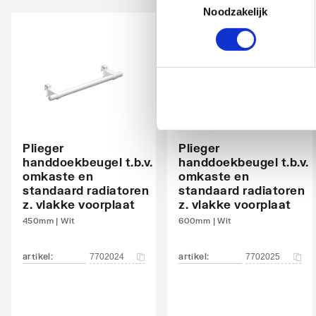
Noodzakelijk
Met bovenbekleding
Ja
Kantelbaar
Nee
Aantal standaard aansluitingen
4
Aansluitcombi 11 onderzijde links/onderzijde
Nee
links
Plieger
Plieger
handdoekbeugel t.b.v.
handdoekbeugel t.b.v.
Aansluitcombi 18 onderzijde links/onderzijde
Nee
omkaste en
omkaste en
rechts
standaard radiatoren
standaard radiatoren
z. vlakke voorplaat
z. vlakke voorplaat
Aansluitcombi 32 zijkant linksboven/zijkant
Nee
450mm | Wit
600mm | Wit
linksonder
artikel
:
artikel
:
7702024
7702025
Aansluitcombi 37 zijkant linksboven/zijkant
Nee
rechtsonder
Aansluitcombi 41 bovenzijde links/onderzijde
Nee