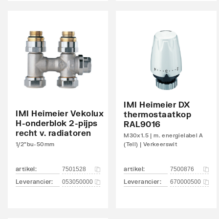
links
Aansluitcombi 45 bovenzijde links/bovenzijde
Nee
rechts
Aansluitcombi 48 bovenzijde links/onderzijde
Nee
rechts
Aansluitcombi 54 bovenzijde
Nee
IMI Heimeier DX
rechts/bovenzijde links
IMI Heimeier Vekolux
thermostaatkop
H-onderblok 2-pijps
RAL9016
Aansluitcombi 58 bovenzijde
Nee
recht v. radiatoren
M30x1.5 | m. energielabel A
rechts/onderzijde rechts
1/2"bu-50mm
(Tell) | Verkeerswit
Aansluitcombi 62 zijkant rechtsboven/zijkant
Nee
artikel
:
artikel
:
7501528
7500876
linksonder
Leverancier
:
Leverancier
:
053050000
670000500
Aansluitcombi 67 zijkant rechtsboven/zijkant
Nee
rechtsonder