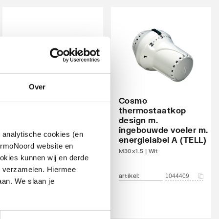
Over
Cosmo
thermostaatkop
design m.
IMI Heimeier Multilux
ingebouwde voeler m.
4 aansluitset, 1 of 2-
 analytische cookies (en
energielabel A (TELL)
pijps
hermoNoord website en
M30x1.5 | Wit
Zwart
okies kunnen wij en derde
n verzamelen. Hiermee
artikel
:
1044409
artikel
:
1537079
aan. We slaan je
Leverancier
:
969064000