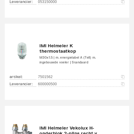
Leverancier
:
053150000
Met handdoekhouder
Nee
Met handdoekuitsparing
Nee
IMI Heimeier K
thermostaatkop
M30x1.5 | m. energielabel A (Tell) m.
ingebouwde voeler | Standaard
artikel
:
7501562
Leverancier
:
600000500
IMI Heimeier Vekolux H-
onderblok 2-pijps recht v.