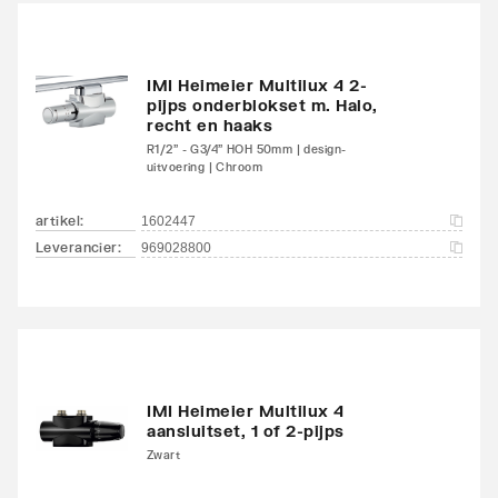
onderzijde
links/onderzijde links
Aansluitcombi 18
IMI Heimeier Multilux 4 2-
Nee
pijps onderblokset m. Halo,
onderzijde
recht en haaks
links/onderzijde rechts
R1/2" - G3/4" HOH 50mm | design-
uitvoering | Chroom
Aansluitcombi 32 zijkant
Nee
linksboven/zijkant
artikel
:
1602447
linksonder
Leverancier
:
969028800
Aansluitcombi 37 zijkant
Nee
linksboven/zijkant
rechtsonder
Aansluitcombi 41
Nee
IMI Heimeier Multilux 4
aansluitset, 1 of 2-pijps
bovenzijde
Zwart
links/onderzijde links