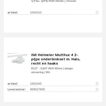
1/2"bu- 3/4"bi HOH=50mm | Chroom
Kleur
Wit
artikel
:
1044310
RAL-nummer
9016
Glansgraad
Glanzend
Aangelaste strippen
Ja
Met zijbekleding
Ja
IMI Heimeier Multilux 4 2-
pijps onderblokset m. Halo,
Met bovenbekleding
Ja
recht en haaks
R1/2" - G3/4" HOH 50mm | design-
uitvoering | Wit
Kantelbaar
Nee
artikel
:
1602445
Aantal standaard
4
Leverancier
:
969027800
aansluitingen
Aansluitcombi 11
Nee