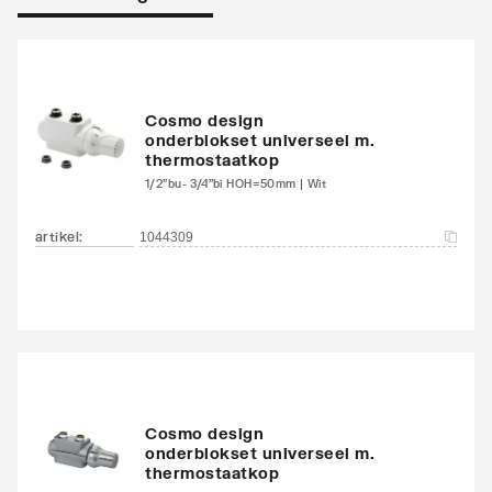
Warmteafgifte EN 442
1895
20°C - 75/65
Warmteafgifte 20°C -
1191
Cosmo design
onderblokset universeel m.
70/40
thermostaatkop
1/2"bu- 3/4"bi HOH=50mm | Wit
Warmteafgifte bepaald
Ja
door erkend EN 442
artikel
:
1044309
laboratorium
N-exponent
1.301
Max. werkdruk
10
Waterinhoud
8.87
Cosmo design
onderblokset universeel m.
Standaard kleur
Ja
thermostaatkop