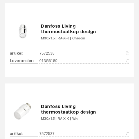
Danfoss Living
thermostaatkop design
M30x1.5 | RA-X-K | Chroom
artikel
:
7572538
Leverancier
:
013G6180
Danfoss Living
thermostaatkop design
M30x1.5 | RA-X-K | Wit
artikel
:
7572537