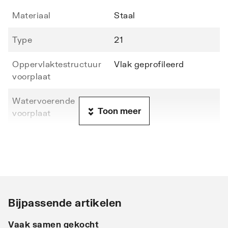
Materiaal
Staal
Type
21
Oppervlaktestructuur
Vlak geprofileerd
voorplaat
Watervoerende
Nee
Toon meer
voorplaat
Hoogte
500
Lengte
1800
Diepte
79
Bijpassende artikelen
Warmteafgifte EN 442
575
20°C - 55/45
Vaak samen gekocht