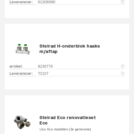
Leverancier
:
013G6080
Stelrad H-onderblok haaks
m/aftap
artikel
:
8230779
Leverancier
:
T2107
Stelrad Eco renovatieset
Eco
t.b.v. Eco modellen (2e generatie)