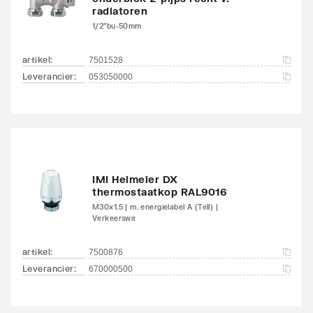
radiatoren
1/2"bu-50mm
artikel
:
7501528
Leverancier
:
053050000
IMI Heimeier DX
thermostaatkop RAL9016
M30x1.5 | m. energielabel A (Tell) |
Verkeerswit
artikel
:
7500876
Leverancier
:
670000500