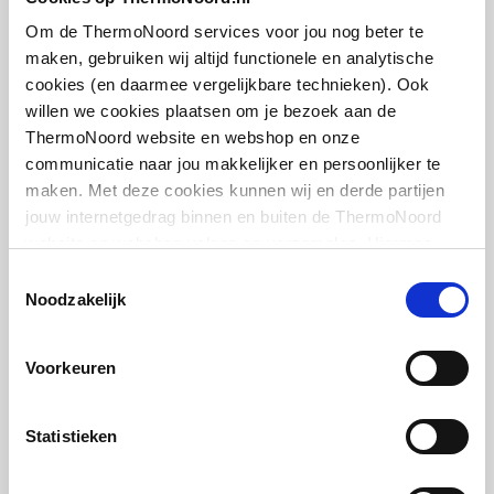
middenboven/middenbo
artikel
:
7702025
ven
Om de ThermoNoord services voor jou nog beter te
maken, gebruiken wij altijd functionele en analytische
Draadmaat (inch)
1/2" / 3/4"
cookies (en daarmee vergelijkbare technieken). Ook
willen we cookies plaatsen om je bezoek aan de
Draadaansluiting
Binnendraad/buitendraa
ThermoNoord website en webshop en onze
d
communicatie naar jou makkelijker en persoonlijker te
maken. Met deze cookies kunnen wij en derde partijen
Cosmo thermostaatkop
Geschikt voor vochtige
Nee
jouw internetgedrag binnen en buiten de ThermoNoord
design m. ingebouwde
ruimte
website en webshop volgen en verzamelen. Hiermee
voeler m. energielabel A
passen wij en derden onze website, app, advertenties en
(TELL)
Toestemmingsselectie
Met
Nee
communicatie aan jouw interesses aan. We slaan je
Noodzakelijk
M30x1.5 | Chroom
eenpuntsaansluiting
cookievoorkeur op in je browser.
artikel
:
1044411
Voorkeuren
Met
Ja
ontluchtingsaansluiting
Statistieken
Met ontluchter
Ja