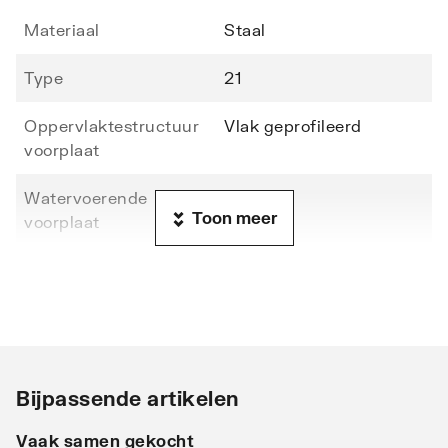
Materiaal
Staal
Type
21
Oppervlaktestructuur
Vlak geprofileerd
voorplaat
Watervoerende
Nee
Toon meer
voorplaat
Hoogte
500
Lengte
1000
Diepte
79
Bijpassende artikelen
Warmteafgifte EN 442
320
20°C - 55/45
Vaak samen gekocht