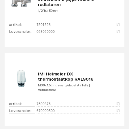
radiatoren
1/2"bu-50mm
artikel
:
7501528
Leverancier
:
053050000
IMI Heimeier DX
thermostaatkop RAL9016
M30x1.5 | m. energielabel A (Tell) |
Verkeerswit
artikel
:
7500876
Leverancier
:
670000500