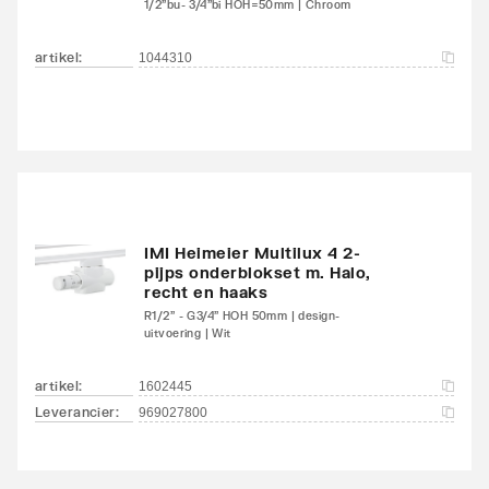
1/2"bu- 3/4"bi HOH=50mm | Chroom
Kleur
Wit
artikel
:
1044310
RAL-nummer
9016
Glansgraad
Glanzend
Aangelaste strippen
Ja
Met zijbekleding
Ja
IMI Heimeier Multilux 4 2-
pijps onderblokset m. Halo,
Met bovenbekleding
Ja
recht en haaks
R1/2" - G3/4" HOH 50mm | design-
uitvoering | Wit
Kantelbaar
Nee
artikel
:
1602445
Aantal standaard
4
Leverancier
:
969027800
aansluitingen
Aansluitcombi 11
Nee