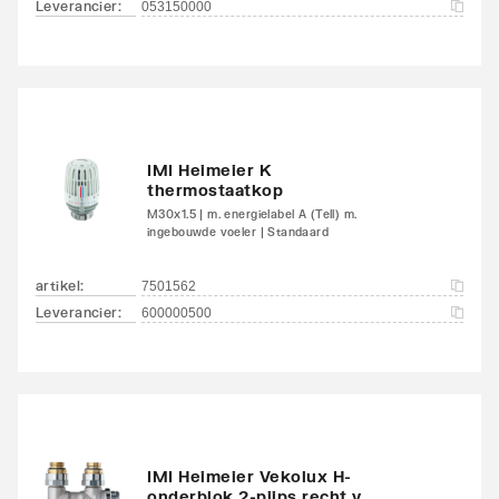
Leverancier
:
053150000
Met handdoekhouder
Nee
Met handdoekuitsparing
Nee
IMI Heimeier K
thermostaatkop
M30x1.5 | m. energielabel A (Tell) m.
ingebouwde voeler | Standaard
artikel
:
7501562
Leverancier
:
600000500
IMI Heimeier Vekolux H-
onderblok 2-pijps recht v.