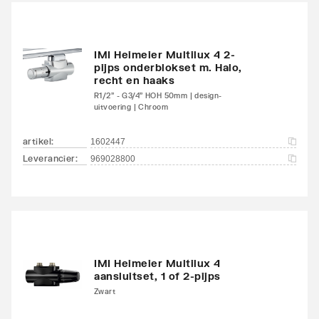
onderzijde
links/onderzijde links
Aansluitcombi 18
IMI Heimeier Multilux 4 2-
Nee
pijps onderblokset m. Halo,
onderzijde
recht en haaks
links/onderzijde rechts
R1/2" - G3/4" HOH 50mm | design-
uitvoering | Chroom
Aansluitcombi 32 zijkant
Nee
linksboven/zijkant
artikel
:
1602447
linksonder
Leverancier
:
969028800
Aansluitcombi 37 zijkant
Nee
linksboven/zijkant
rechtsonder
Aansluitcombi 41
Nee
IMI Heimeier Multilux 4
aansluitset, 1 of 2-pijps
bovenzijde
Zwart
links/onderzijde links