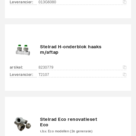
Leverancier
:
013G6080
Stelrad H-onderblok haaks
m/aftap
artikel
:
8230779
Leverancier
:
T2107
Stelrad Eco renovatieset
Eco
t.b.v. Eco modellen (2e generatie)