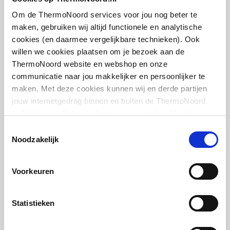
middenboven/middenbo
artikel
:
7702025
ven
Om de ThermoNoord services voor jou nog beter te
maken, gebruiken wij altijd functionele en analytische
Draadmaat (inch)
1/2" / 3/4"
cookies (en daarmee vergelijkbare technieken). Ook
willen we cookies plaatsen om je bezoek aan de
Draadaansluiting
Binnendraad/buitendraa
ThermoNoord website en webshop en onze
d
communicatie naar jou makkelijker en persoonlijker te
maken. Met deze cookies kunnen wij en derde partijen
Cosmo thermostaatkop
Geschikt voor vochtige
Nee
jouw internetgedrag binnen en buiten de ThermoNoord
design m. ingebouwde
ruimte
website en webshop volgen en verzamelen. Hiermee
voeler m. energielabel A
passen wij en derden onze website, app, advertenties en
(TELL)
Toestemmingsselectie
Met
Nee
communicatie aan jouw interesses aan. We slaan je
Noodzakelijk
M30x1.5 | Chroom
eenpuntsaansluiting
cookievoorkeur op in je browser.
artikel
:
1044411
Voorkeuren
Met
Ja
ontluchtingsaansluiting
Statistieken
Met ontluchter
Ja