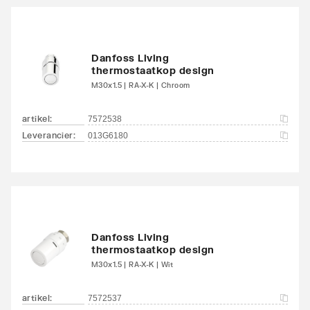
Danfoss Living
thermostaatkop design
M30x1.5 | RA-X-K | Chroom
artikel
:
7572538
Leverancier
:
013G6180
Danfoss Living
thermostaatkop design
M30x1.5 | RA-X-K | Wit
artikel
:
7572537