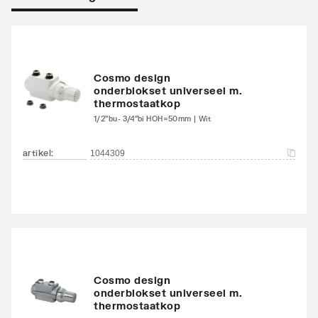
Warmteafgifte EN 442
1053
20°C - 75/65
Warmteafgifte 20°C -
662
Cosmo design
onderblokset universeel m.
70/40
thermostaatkop
1/2"bu- 3/4"bi HOH=50mm | Wit
Warmteafgifte bepaald
Ja
door erkend EN 442
artikel
:
1044309
laboratorium
N-exponent
1.301
Max. werkdruk
10
Waterinhoud
4.93
Cosmo design
onderblokset universeel m.
Standaard kleur
Ja
thermostaatkop