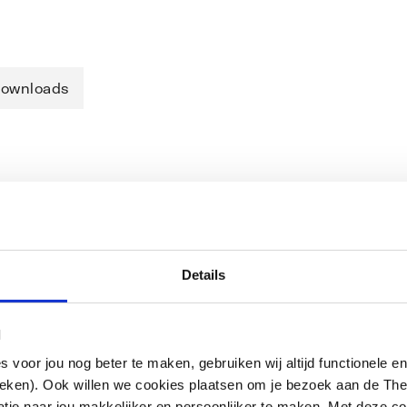
ownloads
IN EN 263. Voor vulling van bad via
198. Inclusief afvoer- en
kte bodem- en randversteviging.
Details
g op betegelde vloer.
l
oor jou nog beter te maken, gebruiken wij altijd functionele en
ieken). Ook willen we cookies plaatsen om je bezoek aan de T
e naar jou makkelijker en persoonlijker te maken. Met deze co