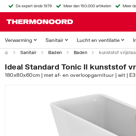
De expert sinds 1979
Meer dan 150.000 artikelen
Meer da
Verwarming
Sanitair
Lucht en ventilatie
I
Sanitair
Baden
Baden
kunststof vrijsta
Ideal Standard Tonic II kunststof v
180x80x60cm | met af- en overloopgarnituur | wit | E