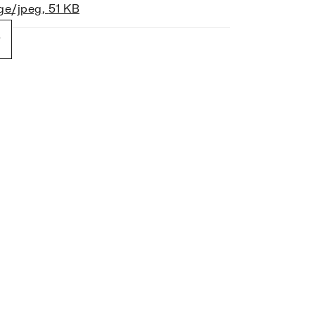
ge/jpeg
,
51 KB