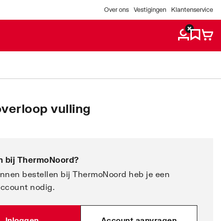
Over ons
Vestigingen
Klantenservice
overloop vulling
 bij
ThermoNoord
?
nnen bestellen bij ThermoNoord heb je een
account nodig.
Inloggen
Account aanvragen