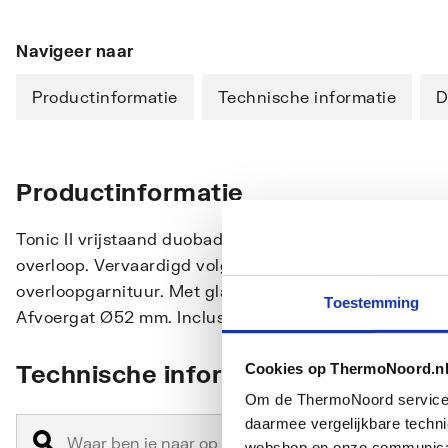
Navigeer naar
Productinformatie
Technische informatie
D
Productinformatie
Tonic II vrijstaand duobad 1800 x 800 mm van acryl D
overloop. Vervaardigd volgens DIN EN 14516 en DIN EN 
overloopgarnituur. Met glasvezel verstevigd. Ingewer
Toestemming
Afvoergat Ø52 mm. Inclusief montageset voor plaatsin
Technische informatie
Cookies op ThermoNoord.n
Om de ThermoNoord services v
daarmee vergelijkbare techn
webshop en onze communicati