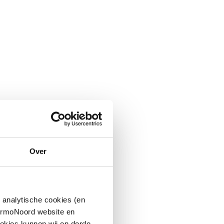
Over
 analytische cookies (en
hermoNoord website en
okies kunnen wij en derde